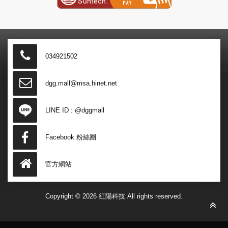
034921502
dgg.mall@msa.hinet.net
LINE ID :
@dggmall
Facebook 粉絲團
官方網站
Copyright © 2026 紅陽科技 All rights reserved.