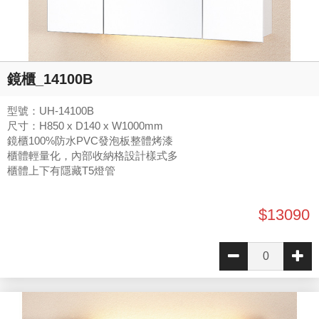
鏡櫃_14100B
型號：UH-14100B
尺寸：H850 x D140 x W1000mm
鏡櫃100%防水PVC發泡板整體烤漆
櫃體輕量化，內部收納格設計樣式多
櫃體上下有隱藏T5燈管
$13090