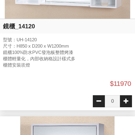
鏡櫃_14120
型號：UH-14120
尺寸：H850 x D200 x W1200mm
鏡櫃100%防水PVC發泡板整體烤漆
櫃體輕量化，內部收納格設計樣式多
櫃體安裝崁燈
$11970