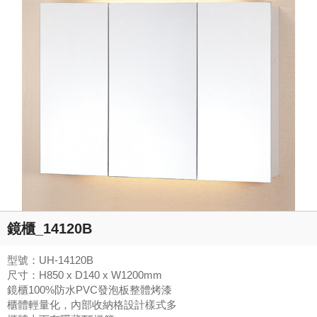
鏡櫃_14120B
型號：UH-14120B
尺寸：H850 x D140 x W1200mm
鏡櫃100%防水PVC發泡板整體烤漆
櫃體輕量化，內部收納格設計樣式多