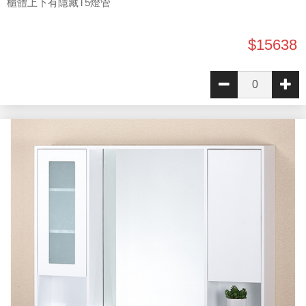
櫃體上下有隱藏T5燈管
$15638