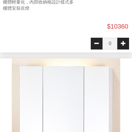
櫃體輕量化，內部收納格設計樣式多
櫃體安裝崁燈
$10360