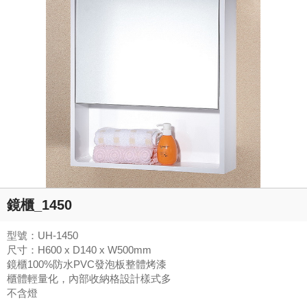
鏡櫃_1450
型號：UH-1450
尺寸：H600 x D140 x W500mm
鏡櫃100%防水PVC發泡板整體烤漆
櫃體輕量化，內部收納格設計樣式多
不含燈