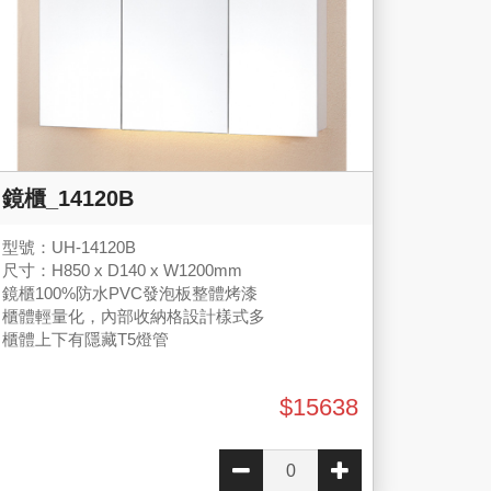
鏡櫃_14120B
型號：UH-14120B
尺寸：H850 x D140 x W1200mm
鏡櫃100%防水PVC發泡板整體烤漆
櫃體輕量化，內部收納格設計樣式多
櫃體上下有隱藏T5燈管
$15638