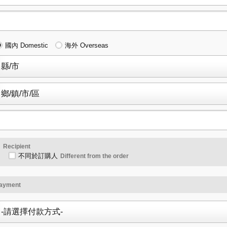
國內 Domestic
海外 Overseas
訊
Recipient
不同於訂購人
Different from the order
ayment