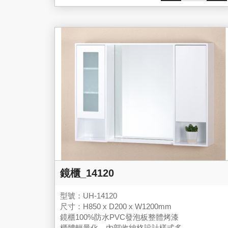
鏡櫃_14120
型號：UH-14120
尺寸：H850 x D200 x W1200mm
鏡櫃100%防水PVC發泡板整體烤漆
櫃體輕量化，內部收納格設計樣式多