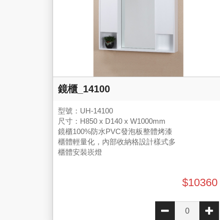
鏡櫃_14100
型號：UH-14100
尺寸：H850 x D140 x W1000mm
鏡櫃100%防水PVC發泡板整體烤漆
櫃體輕量化，內部收納格設計樣式多
櫃體安裝崁燈
$10360