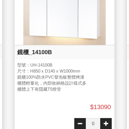
鏡櫃_14100B
型號：UH-14100B
尺寸：H850 x D140 x W1000mm
鏡櫃100%防水PVC發泡板整體烤漆
櫃體輕量化，內部收納格設計樣式多
櫃體上下有隱藏T5燈管
$13090