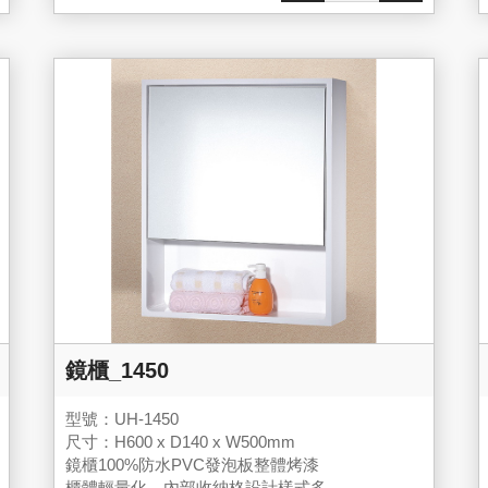
鏡櫃_1450
型號：UH-1450
尺寸：H600 x D140 x W500mm
鏡櫃100%防水PVC發泡板整體烤漆
櫃體輕量化，內部收納格設計樣式多