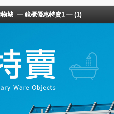
購物城
— 鏡櫃優惠特賣1 — (1)