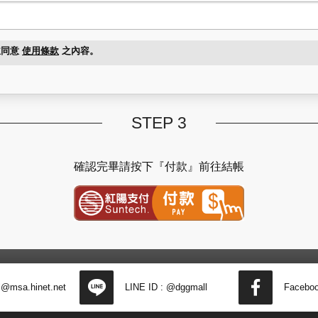
並同意
使用條款
之內容。
STEP 3
確認完畢請按下『付款』前往結帳
紅陽金流付款
l@msa.hinet.net
LINE ID :
@dggmall
Faceb