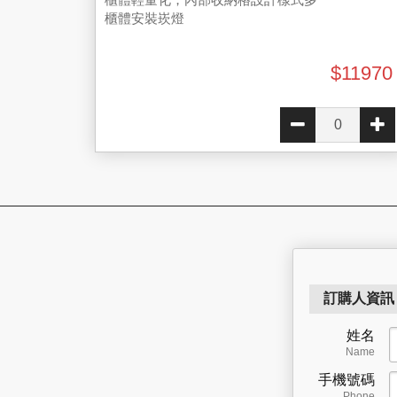
櫃體安裝崁燈
$11970
訂購人資
姓名
Name
手機號碼
Phone