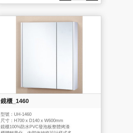
鏡櫃_1460
型號：UH-1460
尺寸：H700 x D140 x W600mm
鏡櫃100%防水PVC發泡板整體烤漆
櫃體輕量化，內部收納格設計樣式多