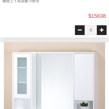
櫃體上下有隱藏T5燈管
$15638