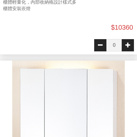
櫃體輕量化，內部收納格設計樣式多
櫃體安裝崁燈
$10360