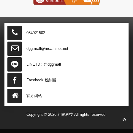
034921502
dgg.mall@msa.hinet.net
LINE ID :
@dggmall
Facebook 粉絲團
官方網站
Copyright © 2026 紅陽科技 All rights reserved.