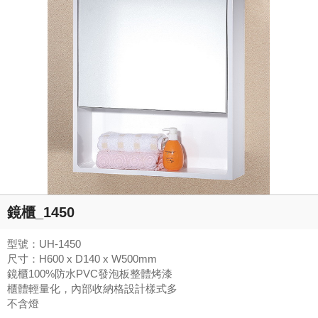
鏡櫃_1450
型號：UH-1450
尺寸：H600 x D140 x W500mm
鏡櫃100%防水PVC發泡板整體烤漆
櫃體輕量化，內部收納格設計樣式多
不含燈