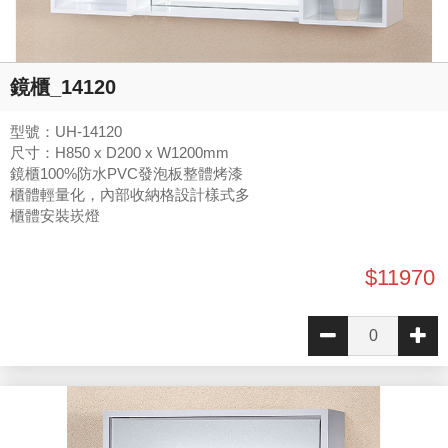
鏡櫃_14120
型號：UH-14120
尺寸：H850 x D200 x W1200mm
鏡櫃100%防水PVC發泡板整體烤漆
櫃體輕量化，內部收納格設計樣式多
櫃體安裝崁燈
$11970