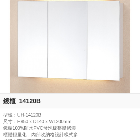
鏡櫃_14120B
型號：UH-14120B
尺寸：H850 x D140 x W1200mm
鏡櫃100%防水PVC發泡板整體烤漆
櫃體輕量化，內部收納格設計樣式多