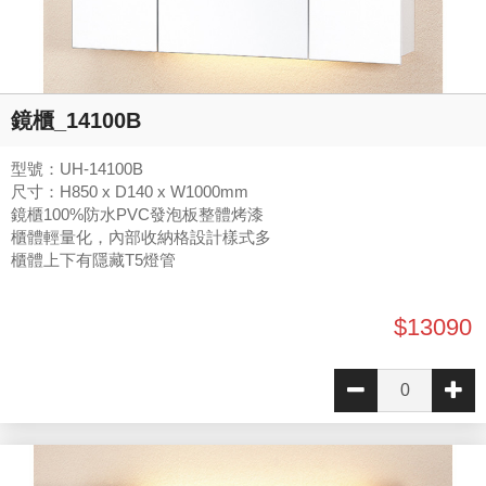
鏡櫃_14100B
型號：UH-14100B
尺寸：H850 x D140 x W1000mm
鏡櫃100%防水PVC發泡板整體烤漆
櫃體輕量化，內部收納格設計樣式多
櫃體上下有隱藏T5燈管
$13090