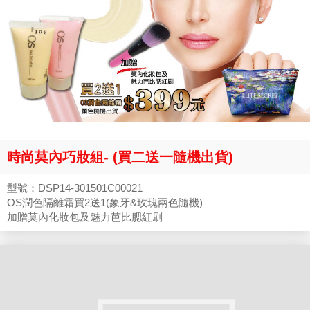
時尚莫內巧妝組- (買二送一隨機出貨)
型號：DSP14-301501C00021
OS潤色隔離霜買2送1(象牙&玫瑰兩色隨機)
加贈莫內化妝包及魅力芭比腮紅刷