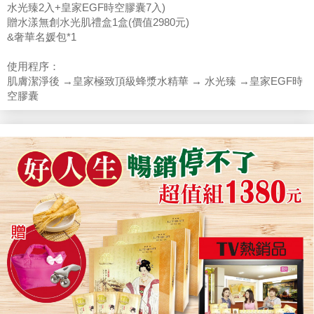
水光臻2入+皇家EGF時空膠囊7入)
贈水漾無創水光肌禮盒1盒(價值2980元)
&奢華名媛包*1
使用程序：
肌膚潔淨後 →皇家極致頂級蜂漿水精華 → 水光臻 →皇家EGF時
空膠囊