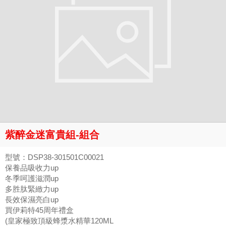
紫醉金迷富貴組-組合
型號：DSP38-301501C00021
保養品吸收力up
冬季呵護滋潤up
多胜肽緊緻力up
長效保濕亮白up
買伊莉特45周年禮盒
(皇家極致頂級蜂漿水精華120ML