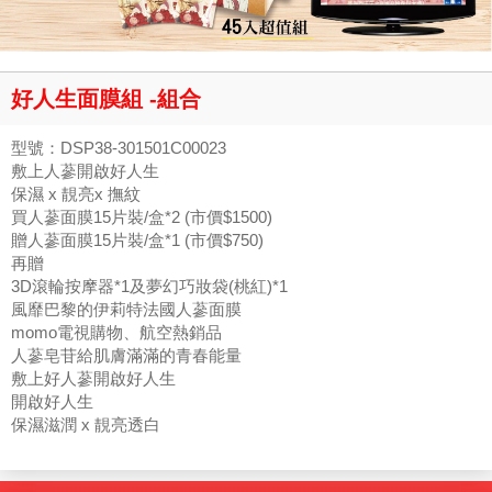
好人生面膜組 -組合
型號：DSP38-301501C00023
敷上人蔘開啟好人生
保濕 x 靚亮x 撫紋
買人蔘面膜15片裝/盒*2 (市價$1500)
贈人蔘面膜15片裝/盒*1 (市價$750)
再贈
3D滾輪按摩器*1及夢幻巧妝袋(桃紅)*1
風靡巴黎的伊莉特法國人蔘面膜
momo電視購物、航空熱銷品
人蔘皂苷給肌膚滿滿的青春能量
敷上好人蔘開啟好人生
開啟好人生
保濕滋潤 x 靚亮透白