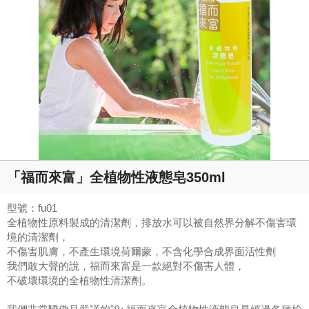
「福而來富」全植物性液態皂350ml
型號：fu01
全植物性原料製成的清潔劑，排放水可以被自然界分解不傷害環
境的清潔劑，
不傷害肌膚，不產生環境荷爾蒙，不含化學合成界面活性劑
我們敢大聲的說，福而來富是一款絕對不傷害人體，
不破壞環境的全植物性清潔劑。