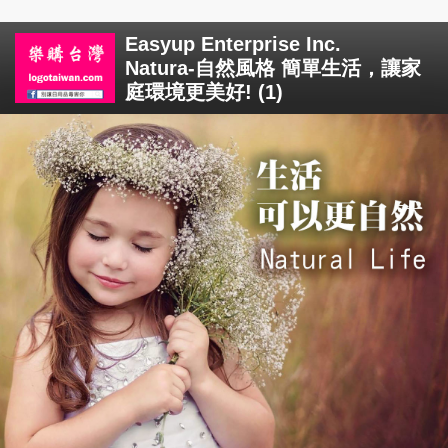
Easyup Enterprise Inc.
Natura-自然風格 簡單生活，讓家
庭環境更美好! (1)