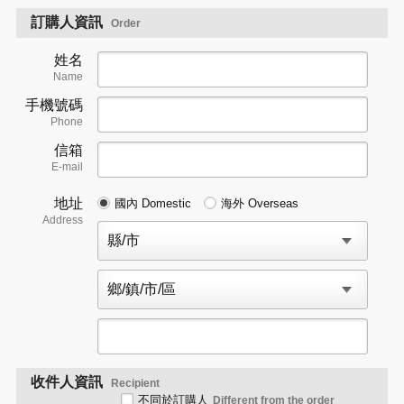
訂購人資訊
Order
姓名
Name
手機號碼
Phone
信箱
E-mail
地址
國內 Domestic
海外 Overseas
Address
收件人資訊
Recipient
不同於訂購人
Different from the order