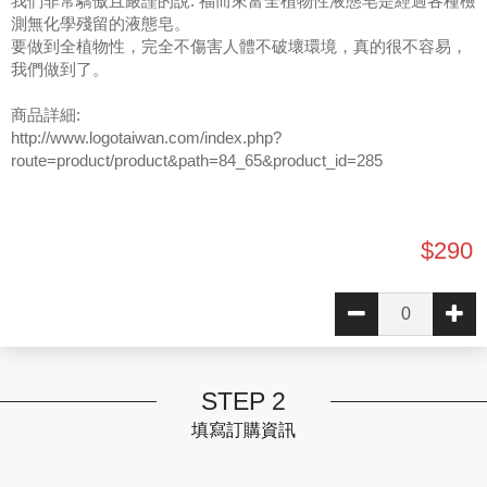
我們非常驕傲且嚴謹的說: 福而來富全植物性液態皂是經過各種檢
測無化學殘留的液態皂。
要做到全植物性，完全不傷害人體不破壞環境，真的很不容易，
我們做到了。
商品詳細:
http://www.logotaiwan.com/index.php?
route=product/product&path=84_65&product_id=285
$290
STEP 2
填寫訂購資訊