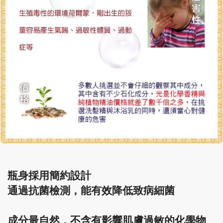
瓶身採用簡約設計
通過抗菌檢測，能有效降低致病細菌
成分最自然，不含有影響肌膚過敏的化學物