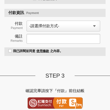
付款資訊
Payment
付款
Payment
備註
Remarks
我已詳閱並同意
使用條款
之內容。
STEP 3
確認完畢請按下『付款』前往結帳
紅陽金流付款