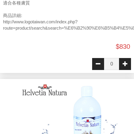
適合各種膚質
商品詳細:
http://www.logotaiwan.com/index.php?
route=product/search&search=%E6%B2%90%E6%B5%B4%E5%
$830