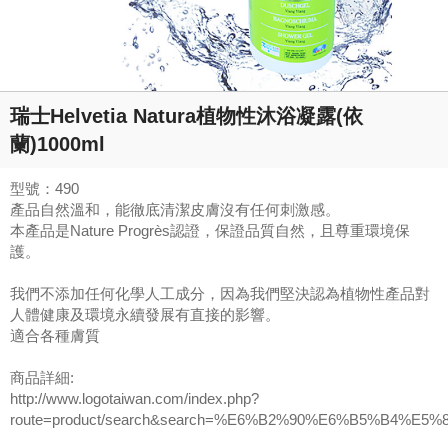
瑞士Helvetia Natura植物性沐浴凝露(依
蘭)1000ml
型號：490
產品自然溫和，能徹底清潔皮膚沒有任何刺激感。
本產品是Nature Progrès認證，保證品質自然，且尊重環境保
護。
我們不添加任何化學人工成分，因為我們堅決認為植物性產品對
人體健康及環境永續發展有直接的影響。
適合各種膚質
商品詳細:
http://www.logotaiwan.com/index.php?
route=product/search&search=%E6%B2%90%E6%B5%B4%E5%