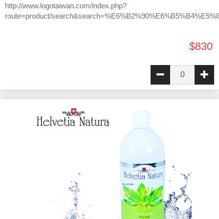
http://www.logotaiwan.com/index.php?
route=product/search&search=%E6%B2%90%E6%B5%B4%E5%
$830