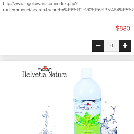
http://www.logotaiwan.com/index.php?
route=product/search&search=%E6%B2%90%E6%B5%B4%E5%
$830