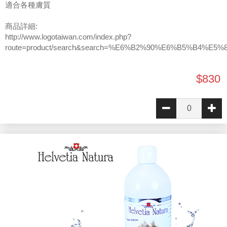
適合各種膚質
商品詳細:
http://www.logotaiwan.com/index.php?
route=product/search&search=%E6%B2%90%E6%B5%B4%E5%
$830