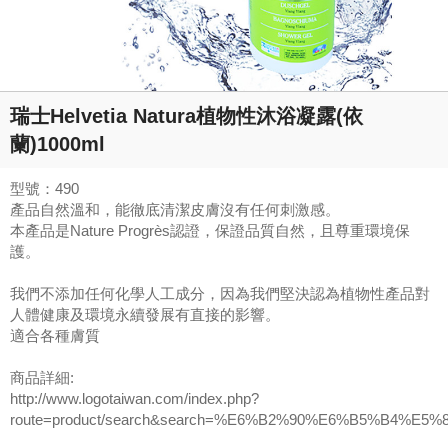
瑞士Helvetia Natura植物性沐浴凝露(依
蘭)1000ml
型號：490
產品自然溫和，能徹底清潔皮膚沒有任何刺激感。
本產品是Nature Progrès認證，保證品質自然，且尊重環境保
護。
我們不添加任何化學人工成分，因為我們堅決認為植物性產品對
人體健康及環境永續發展有直接的影響。
適合各種膚質
商品詳細:
http://www.logotaiwan.com/index.php?
route=product/search&search=%E6%B2%90%E6%B5%B4%E5%