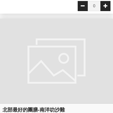
北部最好的團膳-南洋叻沙雞