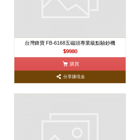
台灣鋒寶 FB-6168五磁頭專業級點驗鈔機
$9980
購買
分享賺現金