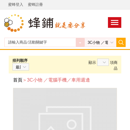
蜜蜂登入
蜜蜂註冊
排列順序
顯示
項商
品
首頁
＞3C小物 ／電腦手機／車用週邊