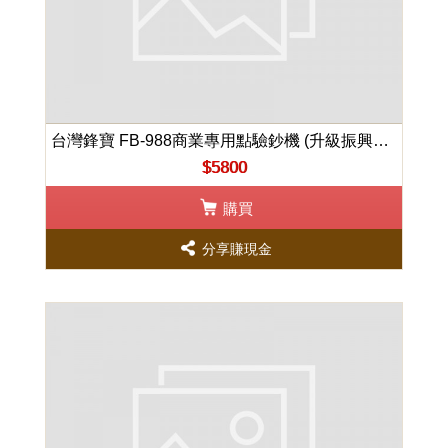
台灣鋒寶 FB-988商業專用點驗鈔機 (升級振興卷檢驗功能)
$5800
購買
分享賺現金