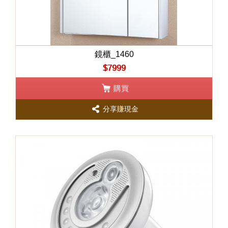
鏡櫃_1460
$7999
購買
分享賺現金