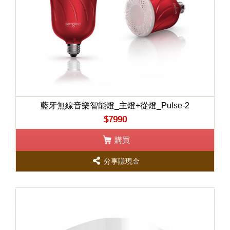
藍牙無線音樂智能燈_主燈+從燈_Pulse-2
$7990
購買
分享賺現金