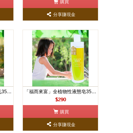
購買
分享賺現金
「福而來富」全植物性沐浴乳350ml
「福而來富」全植物性液態皂350ml
$290
購買
分享賺現金