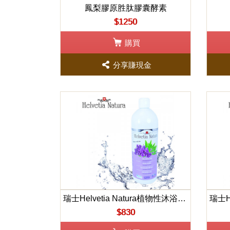
鳳梨膠原胜肽膠囊酵素
$1250
購買
分享賺現金
瑞士Helvetia Natura植物性沐浴凝露(薰衣草&馬鞭草)1000ml
$830