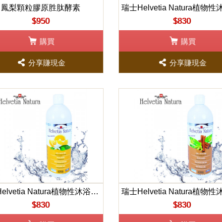
鳳梨顆粒膠原胜肽酵素
$950
$830
購買
購買
分享賺現金
分享賺現金
瑞士Helvetia Natura植物性沐浴凝露(橙花)1000ml
$830
$830