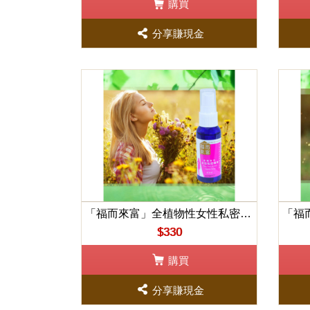
購買
分享賺現金
「福而來富」全植物性女性私密噴劑40ml
$330
購買
分享賺現金