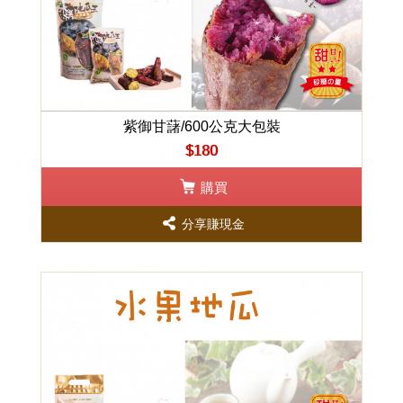
紫御甘藷/600公克大包裝
$180
購買
分享賺現金