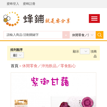
蜜蜂登入
蜜蜂註冊
排列順序
顯示
項商
品
首頁
＞休閒零食／沖泡飲品／零食點心