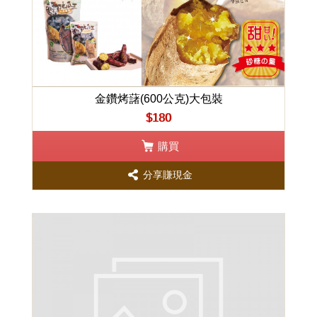
金鑽烤藷(600公克)大包裝
$180
購買
分享賺現金