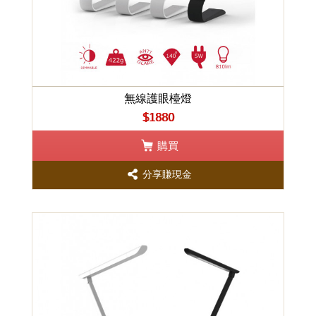
無線護眼檯燈
$1880
購買
分享賺現金