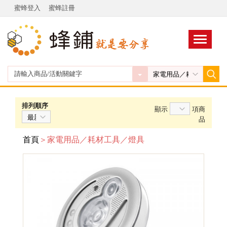
蜜蜂登入
蜜蜂註冊
排列順序
顯示
項商
品
首頁
＞家電用品／耗材工具／燈具