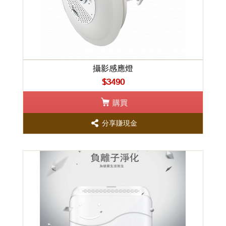
攝影感應燈
$3490
購買
分享賺現金