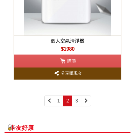
個人空氣清淨機
$1980
購買
分享賺現金
1
2
3
卡友好康