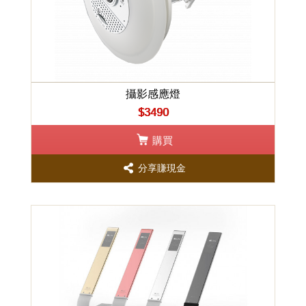
攝影感應燈
$3490
購買
分享賺現金